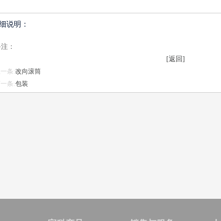
细说明：
备注：
[返回]
一条:
改向滚筒
一条:
包装